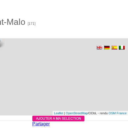
nt-Malo
[171]
Leaflet
|
OpenStreetMap
/ODbL - rendu
OSM France
Partager