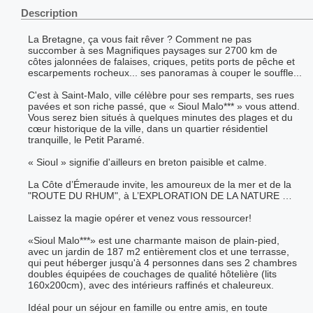
Description
La Bretagne, ça vous fait rêver ? Comment ne pas
succomber à ses Magnifiques paysages sur 2700 km de
côtes jalonnées de falaises, criques, petits ports de pêche et
escarpements rocheux... ses panoramas à couper le souffle...
C'est à Saint-Malo, ville célèbre pour ses remparts, ses rues
pavées et son riche passé, que « Sioul Malo*** » vous attend.
Vous serez bien situés à quelques minutes des plages et du
cœur historique de la ville, dans un quartier résidentiel
tranquille, le Petit Paramé.
« Sioul » signifie d'ailleurs en breton paisible et calme.
La Côte d’Émeraude invite, les amoureux de la mer et de la
"ROUTE DU RHUM", à L’EXPLORATION DE LA NATURE …
Laissez la magie opérer et venez vous ressourcer!
«Sioul Malo***» est une charmante maison de plain-pied,
avec un jardin de 187 m2 entièrement clos et une terrasse,
qui peut héberger jusqu'à 4 personnes dans ses 2 chambres
doubles équipées de couchages de qualité hôtelière (lits
160x200cm), avec des intérieurs raffinés et chaleureux.
Idéal pour un séjour en famille ou entre amis, en toute