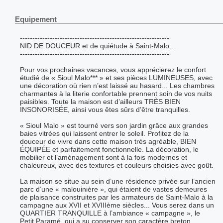
Equipement
------------------------------------------------------------
NID DE DOUCEUR et de quiétude à Saint-Malo…
------------------------------------------------------------
Pour vos prochaines vacances, vous apprécierez le confort
étudié de « Sioul Malo*** » et ses pièces LUMINEUSES, avec
une décoration où rien n’est laissé au hasard... Les chambres
charmantes à la literie confortable prennent soin de vos nuits
paisibles. Toute la maison est d’ailleurs TRÈS BIEN
INSONORISÉE, ainsi vous êtes sûrs d’être tranquilles.
« Sioul Malo » est tourné vers son jardin grâce aux grandes
baies vitrées qui laissent entrer le soleil. Profitez de la
douceur de vivre dans cette maison très agréable, BIEN
ÉQUIPÉE et parfaitement fonctionnelle. La décoration, le
mobilier et l’aménagement sont à la fois modernes et
chaleureux, avec des textures et couleurs choisies avec goût.
La maison se situe au sein d’une résidence privée sur l’ancien
parc d’une « malouinière », qui étaient de vastes demeures
de plaisance construites par les armateurs de Saint-Malo à la
campagne aux XVII et XVIIIème siècles... Vous serez dans un
QUARTIER TRANQUILLE à l’ambiance « campagne », le
Petit Paramé, qui a su conserver son caractère breton