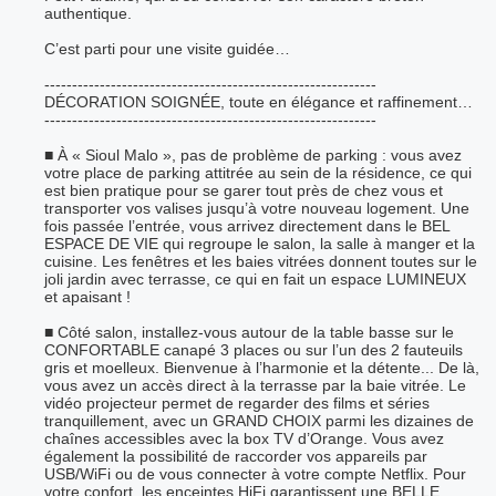
authentique.
C’est parti pour une visite guidée…
------------------------------------------------------------
DÉCORATION SOIGNÉE, toute en élégance et raffinement…
------------------------------------------------------------
■ À « Sioul Malo », pas de problème de parking : vous avez
votre place de parking attitrée au sein de la résidence, ce qui
est bien pratique pour se garer tout près de chez vous et
transporter vos valises jusqu’à votre nouveau logement. Une
fois passée l’entrée, vous arrivez directement dans le BEL
ESPACE DE VIE qui regroupe le salon, la salle à manger et la
cuisine. Les fenêtres et les baies vitrées donnent toutes sur le
joli jardin avec terrasse, ce qui en fait un espace LUMINEUX
et apaisant !
■ Côté salon, installez-vous autour de la table basse sur le
CONFORTABLE canapé 3 places ou sur l’un des 2 fauteuils
gris et moelleux. Bienvenue à l’harmonie et la détente... De là,
vous avez un accès direct à la terrasse par la baie vitrée. Le
vidéo projecteur permet de regarder des films et séries
tranquillement, avec un GRAND CHOIX parmi les dizaines de
chaînes accessibles avec la box TV d’Orange. Vous avez
également la possibilité de raccorder vos appareils par
USB/WiFi ou de vous connecter à votre compte Netflix. Pour
votre confort, les enceintes HiFi garantissent une BELLE