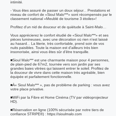
intimité.
- Vous êtes assuré de passer un doux séjour... Prestations et
niveau de confort de «Sioul Malo***» sont récompensés par le
classement national «Meublé de tourisme 3 étoiles»!
Profitez d'un nid de douceur et de quiétude à Saint-Malo…
Vous apprécierez le confort étudié de «Sioul Malo***» et ses
pièces lumineuses, avec une décoration où rien n'est laissé
au hasard... La literie, très confortable, prend soin de vos
nuits paisibles. Toute la maison est d'ailleurs très bien
insonorisée, ainsi vous êtes sûr d'être tranquille.
■Sioul Malo*** est une charmante maison pour 4 personnes,
de plain-pied de 67m2, tournée vers son jardin par ses
grandes baies vitrées qui laissent entrer le soleil. Profitez de
la douceur de vivre dans cette maison très agréable, bien
équipée et parfaitement fonctionnelle.
■À« Sioul Malo*** », pas de problème de parking : vous avez
votre place privative.
■WiFi par la Fibre et Home Cinéma (TV par vidéoprojecteur
HD).
■Réservation en ligne (100% sécurisée par notre tiers de
confiance STRIPE®) : https://sioulmalo.com