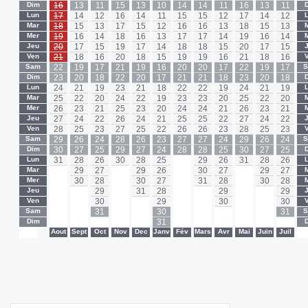
Dim
16
13
11
15
13
10
14
14
11
16
13
11
Lun
17
14
12
16
14
11
15
15
12
17
14
12
Mar
18
15
13
17
15
12
16
16
13
18
15
13
Mer
19
16
14
18
16
13
17
17
14
19
16
14
Jeu
20
17
15
19
17
14
18
18
15
20
17
15
Ven
21
18
16
20
18
15
19
19
16
21
18
16
Sam
22
19
17
21
19
16
20
20
17
22
19
17
Dim
23
20
18
22
20
17
21
21
18
23
20
18
Lun
24
21
19
23
21
18
22
22
19
24
21
19
Mar
25
22
20
24
22
19
23
23
20
25
22
20
Mer
26
23
21
25
23
20
24
24
21
26
23
21
Jeu
27
24
22
26
24
21
25
25
22
27
24
22
Ven
28
25
23
27
25
22
26
26
23
28
25
23
Sam
29
26
24
28
26
23
27
27
24
29
26
24
Dim
30
27
25
29
27
24
28
28
25
30
27
25
Lun
31
28
26
30
28
25
-
29
26
31
28
26
Mar
-
29
27
-
29
26
-
30
27
-
29
27
Mer
-
30
28
-
30
27
-
31
28
-
30
28
Jeu
-
-
29
-
31
28
-
-
29
-
-
29
Ven
-
-
30
-
-
29
-
-
30
-
-
30
Sam
-
-
31
-
-
30
-
-
-
-
-
31
Dim
-
-
-
-
-
31
-
-
-
-
-
-
-
Aout
Sept
Oct
Nov
Dec
Janv
Fév
Mars
Avr
Mai
Juin
Juil
-