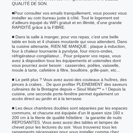
QUALITÉ DE SON.
■Pour consulter vos emails tranquillement, vous pouvez vous
installer au coin bureau juste à côté. Tout le logement est
d’ailleurs équipé du WiFi gratuit et en illimité, d’une grande
RAPIDITÉ grâce à la FIBRE.
■ Dans la salle à manger, pour vos repas, c’est une belle
table en bois et 4 chaises moutarde qui vous attendent. Dans
la cuisine attenante, RIEN NE MANQUE : plaque à induction,
four à chaleur tournante à pyrolyse, four micro-ondes,
réfrigérateur-congélateur... Pour préparer vos repas, vous
avez à disposition tous les équipements et ustensiles dont
vous pourriez avoir besoin : casseroles, poêles, vaisselle,
moule à tarte, cafetière à filtre, bouilloire, grille-pain, etc...
■ Le petit plus ? Vous avez aussi des couteaux à huîtres, des
pinces à crabes... De quoi profiter PLEINEMENT des saveurs
culinaires de la Bretagne depuis « Sioul Malo*** » ! Depuis la
cuisine, une seconde porte-fenêtre permet également un
accès direct au jardin et à la terrasse.
■ Les deux chambres doubles sont séparées par les espaces
communs, et chacune est équipée d’un lit queen size 160 x
200 cm à la literie de qualité hôtelière : la garantie de nuits
REPOSANTES. Vous avez aussi des tables et lampes de
chevet pour les lectures du soir. Vous trouverez tous les
rangements nécessaires pour vous installer comme chez