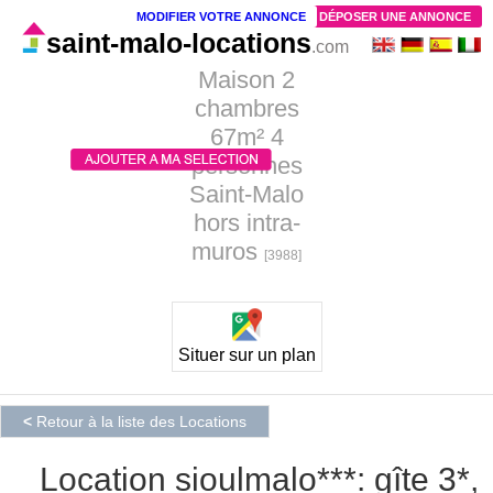
MODIFIER VOTRE ANNONCE
DÉPOSER UNE ANNONCE
saint-malo-locations
.com
Maison 2
chambres
67m² 4
personnes
Saint-Malo
hors intra-
muros
[3988]
Situer sur un plan
<
Retour à la liste des Locations
Location sioulmalo***: gîte 3*,