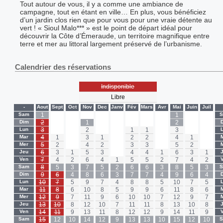
Tout autour de vous, il y a comme une ambiance de
campagne, tout en étant en ville… En plus, vous bénéficiez
d’un jardin clos rien que pour vous pour une vraie détente au
vert ! « Sioul Malo*** » est le point de départ idéal pour
découvrir la Côte d’Émeraude, un territoire magnifique entre
terre et mer au littoral largement préservé de l’urbanisme.
Calendrier des réservations
Indisponible
Libre
-
Aout
Sept
Oct
Nov
Dec
Janv
Fév
Mars
Avr
Mai
Juin
Juil
Sam
1
-
-
-
-
-
-
-
-
1
-
-
Dim
2
-
-
1
-
-
-
-
-
2
-
-
Lun
3
-
-
2
-
-
1
1
-
3
-
-
Mar
4
1
-
3
1
-
2
2
-
4
1
-
Mer
5
2
-
4
2
-
3
3
-
5
2
-
Jeu
6
3
1
5
3
-
4
4
1
6
3
1
Ven
7
4
2
6
4
1
5
5
2
7
4
2
Sam
8
5
3
7
5
2
6
6
3
8
5
3
Dim
9
6
4
8
6
3
7
7
4
9
6
4
Lun
10
7
5
9
7
4
8
8
5
10
7
5
Mar
11
8
6
10
8
5
9
9
6
11
8
6
Mer
12
9
7
11
9
6
10
10
7
12
9
7
Jeu
13
10
8
12
10
7
11
11
8
13
10
8
Ven
14
11
9
13
11
8
12
12
9
14
11
9
Sam
15
12
10
14
12
9
13
13
10
15
12
10