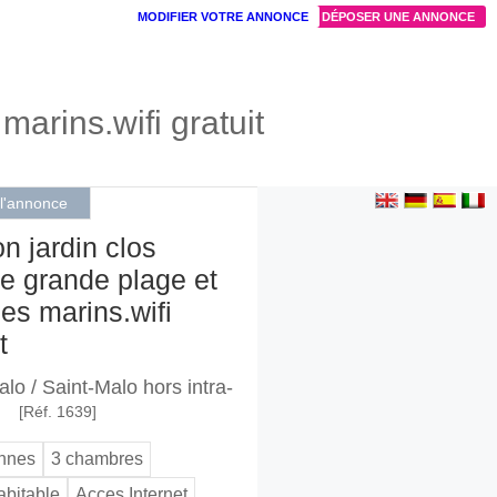
MODIFIER VOTRE ANNONCE
DÉPOSER UNE ANNONCE
arins.wifi gratuit
 l'annonce
n jardin clos
e grande plage et
es marins.wifi
t
lo / Saint-Malo hors intra-
[Réf. 1639]
onnes
3 chambres
abitable
Acces Internet