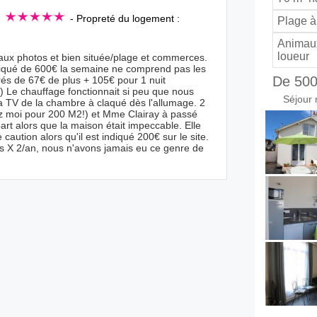
:
- Propreté du logement :
Plage à
Animaux
loueur
ux photos et bien située/plage et commerces.
indiqué de 600€ la semaine ne comprend pas les
De 500
és de 67€ de plus + 105€ pour 1 nuit
) Le chauffage fonctionnait si peu que nous
Séjour 
La TV de la chambre à claqué dès l'allumage. 2
z moi pour 200 M2!) et Mme Clairay à passé
art alors que la maison était impeccable. Elle
ution alors qu'il est indiqué 200€ sur le site.
s X 2/an, nous n'avons jamais eu ce genre de