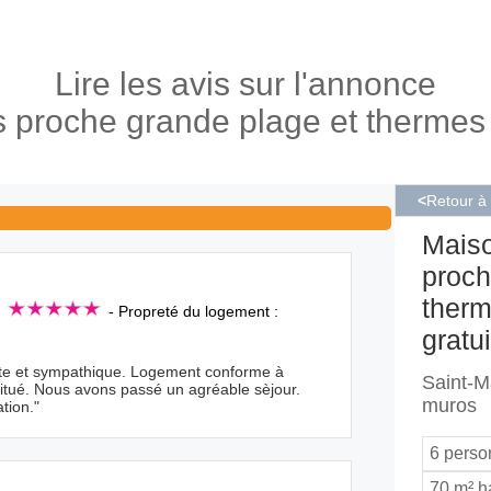
Lire les avis sur l'annonce
s proche grande plage et thermes m
<
Retour à
Maiso
proch
therm
:
- Propreté du logement :
gratui
ante et sympathique. Logement conforme à
Saint-Ma
situé. Nous avons passé un agréable sèjour.
muros
tion."
6 pers
70 m² h